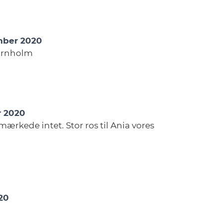
ember 2020
Bornholm
ar 2020
ærkede intet. Stor ros til Ania vores
020