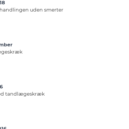
018
behandlingen uden smerter
ember
lægeskræk
16
med tandlægeskræk
016