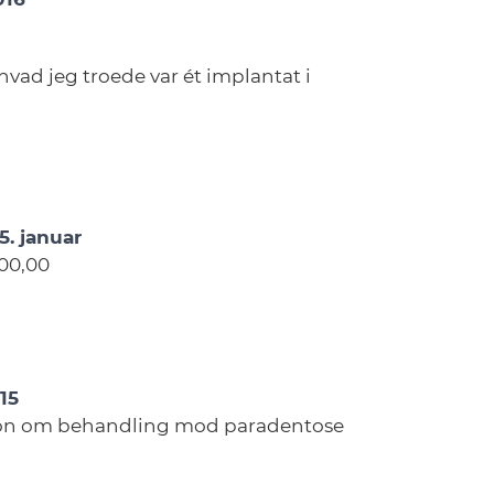
t hvad jeg troede var ét implantat i
5. januar
000,00
15
ion om behandling mod paradentose