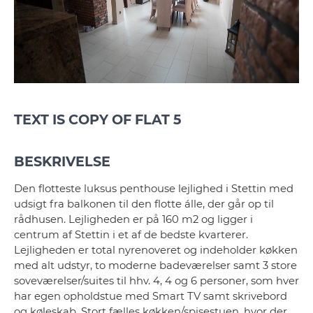
TEXT IS COPY OF FLAT 5
BESKRIVELSE
Den flotteste luksus penthouse lejlighed i Stettin med
udsigt fra balkonen til den flotte álle, der går op til
rådhusen. Lejligheden er på 160 m2 og ligger i
centrum af Stettin i et af de bedste kvarterer.
Lejligheden er total nyrenoveret og indeholder køkken
med alt udstyr, to moderne badeværelser samt 3 store
soveværelser/suites til hhv. 4, 4 og 6 personer, som hver
har egen opholdstue med Smart TV samt skrivebord
og køleskab. Stort fælles køkken/spisestuen, hvor der