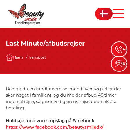
Last Minute/afbudsrejser
+45
Hjem
Transport
KO
Booker du en tandlægerejse, men bliver syg (eller der
sker noget i familien), og du melder afbud 48 timer
inden afrejse, så giver vi dig en ny rejse uden ekstra
betaling.
Hold øje med vores opslag på Facebook:
https://www.facebook.com/beautysmiledk/