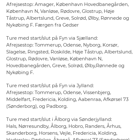
Afrejsestop: Amager, København Hovedbanegården,
København N, Vanløse, Rødovre, Glostrup, Høje
Tåstrup, Albertslund, Greve, Solrød, Ølby, Rønnede og
Nykøbing F. Færgen fra Gedser
Ture med start/slut på Fyn via Sjælland:
Afrejsestop: Tommerup, Odense, Nyborg, Korsør,
Slagelse, Ringsted, Roskilde, Høje Tåstrup, Albertslund,
Glostrup, Rødovre, Vanløse, København N,
Hovedbanegården, Greve, Solrød, Ølby,Rønnede og
Nykøbing F.
Ture med start/slut på Fyn via Jylland:
Afrejsestop: Tommerup, Odense, Vissenbjerg,
Middelfart, Fredericia, Kolding, Aabenraa, Afkørsel 73
(Sønderborg), og Padborg.
Ture med start/slut i Ålborg via Sønderjylland:
Hals, Nørresundby, Ålborg, Hobro, Randers, Århus,
Skanderborg, Horsens, Vejle, Fredericia, Kolding,
Haderslev, Rødekro, Åbenrå, Afkørsel 73 (Sønderborg)