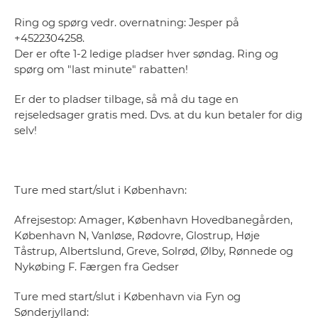
Ring og spørg vedr. overnatning: Jesper på
+4522304258.
Der er ofte 1-2 ledige pladser hver søndag. Ring og
spørg om "last minute" rabatten!
Er der to pladser tilbage, så må du tage en
rejseledsager gratis med. Dvs. at du kun betaler for dig
selv!
Ture med start/slut i København:
Afrejsestop: Amager, København Hovedbanegården,
København N, Vanløse, Rødovre, Glostrup, Høje
Tåstrup, Albertslund, Greve, Solrød, Ølby, Rønnede og
Nykøbing F. Færgen fra Gedser
Ture med start/slut i København via Fyn og
Sønderjylland: