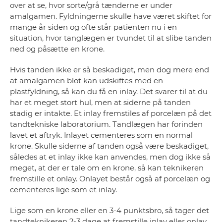
over at se, hvor sorte/grå tænderne er under
amalgamen. Fyldningerne skulle have været skiftet for
mange år siden og ofte står patienten nu i en
situation, hvor tanglægen er tvundet til at slibe tanden
ned og påsætte en krone.
Hvis tanden ikke er så beskadiget, men dog mere end
at amalgamen blot kan udskiftes med en
plastfyldning, så kan du få en inlay. Det svarer til at du
har et meget stort hul, men at siderne på tanden
stadig er intakte. Et inlay fremstiles af porcelæn på det
tandtekniske laboratorium. Tandlægen har forinden
lavet et aftryk. Inlayet cementeres som en normal
krone. Skulle siderne af tanden også være beskadiget,
således at et inlay ikke kan anvendes, men dog ikke så
meget, at der er tale om en krone, så kan teknikeren
fremstille et onlay. Onlayet består også af porcelæn og
cementeres lige som et inlay.
Lige som en krone eller en 3-4 punktsbro, så tager det
tandteknikeren 2-3 dage at fremstille inlay eller onlay.