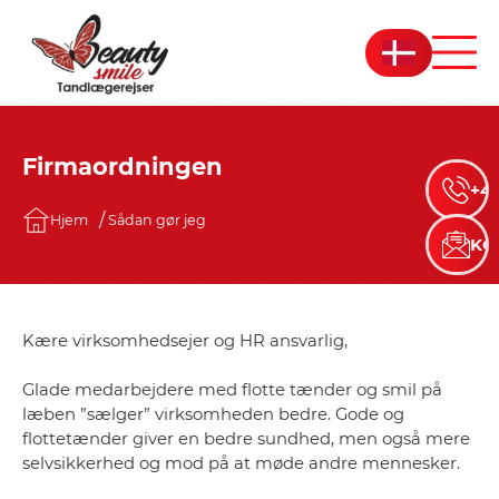
Firmaordningen
+45
Hjem
Sådan gør jeg
KO
Kære virksomhedsejer og HR ansvarlig,
Glade medarbejdere med flotte tænder og smil på
læben ”sælger” virksomheden bedre. Gode og
flottetænder giver en bedre sundhed, men også mere
selvsikkerhed og mod på at møde andre mennesker.