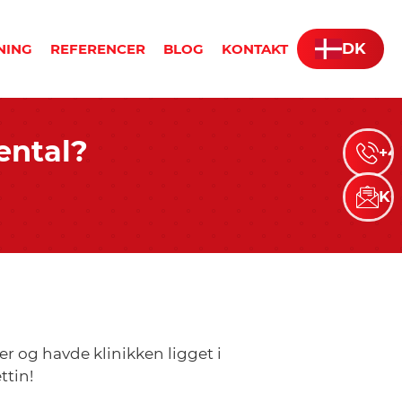
DK
NING
REFERENCER
BLOG
KONTAKT
ental?
+4
KO
er og havde klinikken ligget i
ttin!