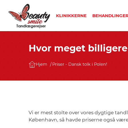
KLINIKKERNE
BEHANDLINGE
Tandlæger i Stettin (Szczecin)
Beauty Smile Dental (Szczecin)
Kontrolleret regenerat
Hvor meget billigere
Hjem
Priser - Dansk tolk i Polen!
Vi er mest stolte over vores dygtige tandl
København, så havde priserne også været 