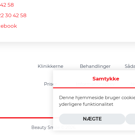
 42 58
22 30 42 58
cebook
Klinikkerne
Behandlinger
Såda
Samtykke
Priser
Informationsbrev
N
Denne hjemmeside bruger cookies 
yderligere funktionalitet
NÆGTE
Beauty Smile © 2026