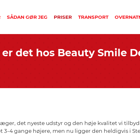
R
SÅDAN GØR JEG
PRISER
TRANSPORT
OVERNAT
ion af væv
Tour de BeautySmile 2021
Hvor meget billigere er det hos Beauty Smile Dental?
5-dagsrejser inkl. overnatning
Ture fra Jylland og Fyn til Polen
Ture fra Sjælland til Polen
 er det hos Beauty Smile D
æger, det nyeste udstyr og den høje kvalitet vi tilbyd
3-4 gange højere, men nu ligger den heldigvis i Ste