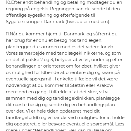
10.Efter endt behandling og betaling modtager du en
regning på engelsk. Regningen kan du sende til den
offentlige sygesikring og efterfølgende til
Sygeforsikringen Danmark (hvis du er medlem).
11.Når du kommer hjem til Danmark, og såfremt du
har brug for endnu et besøg hos tandlægen,
planlægger du sammen med os det videre forløb.
Vores samarbejde med tandlægeklinikkerne, og som
en del af pakke 2 og 3, betyder at vi før, under og efter
behandlingen er orienteret om forløbet, hvilket giver
os mulighed for løbende at orientere dig og svare på
eventuelle spørgsmål. I enkelte tilfælde vil det være
nødvendigt at du kommer til Stettin eller Krakow
mere end en gang. I tilfælde af at det sker, vil vi
sammen med dig og tandlægeklinikken, planlægge
dit næste besøg og sende dig en behandlingsplan
over det. Vi er hele tiden opdateret med dit
tandlægeforløb og vi har derved mulighed for at holde
dig opdateret, eller besvare eventuelle spørgsmål. Læs
mere under ”Behandlinger”. Her kan du læse om