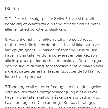
I Stettin
5. De fleste har valgt pakke 2 eller 3, hvor vi bl.a. vil
hente dig et kvarter før din tandlægetid ved dit hotel
eller lejlighed og køre til klinikken.
6. Ved ankomst til klinikken skal dine persondata
registreres i klinikkens database, hvis vi ikke har give
alle oplysnigner til klinikken på forhånd. Hvis du skal
have implantater vil du få udleveret en blanket, som
alle implantatpatienter skal underskrive. Dette er pga.
den polske lovgivning, som foreskriver at klinikken skal
sikre at patienterne har fået en uddybende forklaring
før en hver operation.
7. Tandlægen vil derefter foretage en forundersøgelse.
Ofte skal der tages røntgenbillede(r) og hvis du skal
have implantater skal du måske på en privatklinik og
have foretaget en CT scanning. I Krakow foretages
denne direkte på klinikken. Hvis du har valgt pakke 2