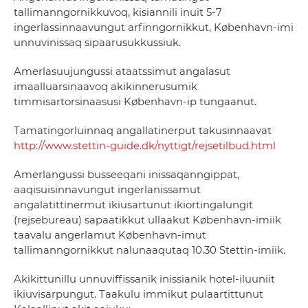
tallimanngornikkuvoq, kisiannili inuit 5-7
ingerlassinnaavungut arfinngornikkut, København-imi
unnuvinissaq sipaarusukkussiuk.
Amerlasuujungussi ataatssimut angalasut
imaalluarsinaavoq akikinnerusumik
timmisartorsinaasusi København-ip tungaanut.
Tamatingorluinnaq angallatinerput takusinnaavat
http://www.stettin-guide.dk/nyttigt/rejsetilbud.html
Amerlangussi busseeqani inissaqanngippat,
aaqisuisinnavungut ingerlanissamut
angalatittinermut ikiusartunut ikiortingalungit
(rejsebureau) sapaatikkut ullaakut København-imiik
taavalu angerlamut København-imut
tallimanngornikkut nalunaaqutaq 10.30 Stettin-imiik.
Akikittunillu unnuviffissanik inissianik hotel-iluuniit
ikiuvisarpungut. Taakulu immikut pulaartittunut