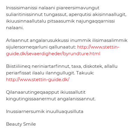
Inissisimanissi nalaani piareersimavungut
suliaritinissinnut tungassut, aperqutisi akisinnaallugit,
ikiuusinnaallutalu pitsaasumik najungaqqarnissi
nalaani.
Arlaannut angalarusukkussi inummik ilisimasalimmik
sijulersorneqarluni qallunaatut:
http://www.stettin-
guide.dk/sevaerdigheder/byrundture.html
Biistiiliineq neriniartarfinnut, taxa, diskotek, allallu
periarfissat ilaalu ilanngullugit. Takuuk:
http://www.stettin-guide.dk/
Qilanaarutingeqaapput ikiussallutit
kingutingissaanermut angalanissannut.
Inussiarnersumik inuulluaqusilluta
Beauty Smile