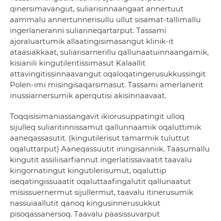
qinersimavangut, suliarisinnaangaat annertuut
aammalu annertunnerisullu ullut sisamat-tallimallu
ingerlaneranni suliarineqartarput. Tassami
ajoraluartumik allaatingisimasangut klinik-it
ataasiakkaat, suliarisarnerillu qallunaatuinnaangamik,
kisianili kingutileritissimasut Kalaallit
attavingitissinnaavangut oqaloqatingerusukkussingit
Polen-imi misingisaqarsimasut. Tassami amerlanerit
inussiarnersumik aperqutisi akisinnaavaat.
Toqqisisimaniassangavit ikiorusuppatingit ulloq
sijulleq suliaritinnissamut qallunnaamik oqaluttimik
aaneqassasutit. (kingutilerisut tamarmik tuluttut
oqaluttarput) Aaneqassuutit iningisanniik. Taasumallu
kingutit assiliisarfiannut ingerlatissavaatit taavalu
kingornatingut kingutilerisumut, oqaluttip
iseqatingissuaatit oqaluttaafingalutit qallunaatut
misissuernermut sijullermut, taavalu itinerusumik
nassuiaallutit qanoq kingusinnerusukkut
pisoqassanersoq. Taavalu paasissuvarput