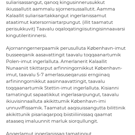
suliarisassangut, qanoq kingusinnerusukkut
ikiussallutit aammalu sijornersussallutit. Aamma
Kalaallit suliarisartakkangut ingerlanissamut
ataatimut katersorniartarpungut. (illit taamatut
perisukkuvit) Taavalu oqaloqatingiisutingisinnaavarsi
kingutileritinnersi.
Ajornanngernerpaamik perusulluta København-imut
busseeqanik aasavattingit taavalu toqqaanartumik
Polen-imut ingerlalluta. Amerlanerit Kalaallit
Nunaaniit tikittarput arfinningornikkut København-
imut, taavalu 5-7 amerlasuseqarussi erngiinaq
arfininngornikkut aasinnaavattingit, taavalu
toqqaanartumik Stettin-imut ingerlalluta. Kisianni
tamatingut sapaatikkut ingerlasarpungut, taavalu
ikiuvisinnaalluta akikittumik København-imi
unnuviffissamik. Taamatut aaqisuissangutta bilittinik
akikittunik pisariaqarpoq biistiiliinissaq qaamat
ataaseq imaluunnit marluk siorqullungit.
Angerlamut ingerlanissaq tamatingut