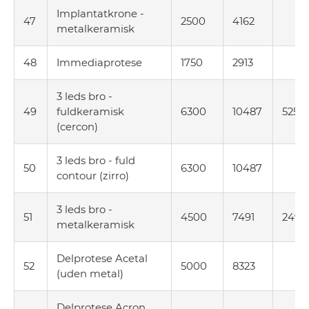
Implantatkrone -
47
2500
4162
metalkeramisk
48
Immediaprotese
1750
2913
3 leds bro -
49
fuldkeramisk
6300
10487
5256
(cercon)
3 leds bro - fuld
50
6300
10487
contour (zirro)
3 leds bro -
51
4500
7491
2490
metalkeramisk
Delprotese Acetal
52
5000
8323
(uden metal)
Delprotese Acron