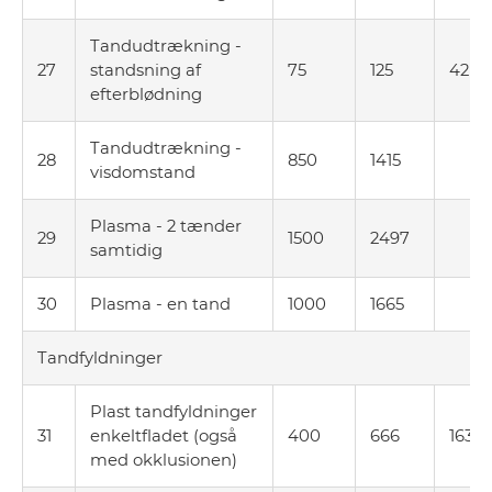
Tandudtrækning -
27
standsning af
75
125
42
efterblødning
Tandudtrækning -
28
850
1415
visdomstand
Plasma - 2 tænder
29
1500
2497
samtidig
30
Plasma - en tand
1000
1665
Tandfyldninger
Plast tandfyldninger
31
enkeltfladet (også
400
666
163
med okklusionen)