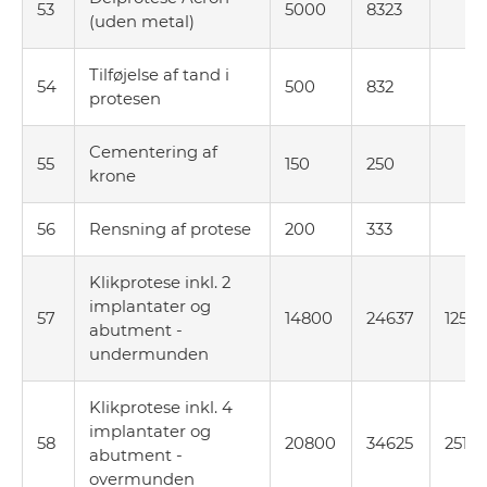
53
5000
8323
(uden metal)
Tilføjelse af tand i
54
500
832
protesen
Cementering af
55
150
250
krone
56
Rensning af protese
200
333
Klikprotese inkl. 2
implantater og
57
14800
24637
12512
abutment -
undermunden
Klikprotese inkl. 4
implantater og
58
20800
34625
2510
abutment -
overmunden