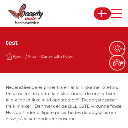
test
+45
Hjem
Priser - Dansk tolk i Polen!
KO
Nedenstående er priser fra en af klinikkerne i Stettin.
Priserne for de andre klinikker finder du under hver
klinik (de er ikke altid opdaterede!). De oplyste priser
fra klinikker i Danmark er de BILLIGSTE vi kunne finde.
Hvis du finder billigere priser bedes du oplyse os om
disse, så vi kan opdatere priserne.