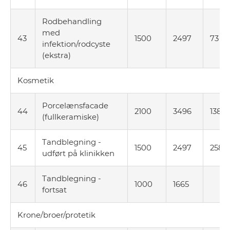
Rodbehandling
med
43
1500
2497
73
infektion/rodcyste
(ekstra)
Kosmetik
Porcelænsfacade
44
2100
3496
1383
(fullkeramiske)
Tandblegning -
45
1500
2497
2583
udført på klinikken
Tandblegning -
46
1000
1665
fortsat
Krone/broer/protetik