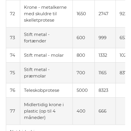
Krone - metalkerne
72
med skuldre til
1650
2747
922
skelletprotese
Stift metal -
73
600
999
653
fortænder
74
Stift metal - molar
800
1332
1022
Stift metal -
75
700
1165
837
præmolar
76
Teleskobprotese
5000
8323
Midlertidig krone i
77
plastic (op til 4
400
666
måneder)