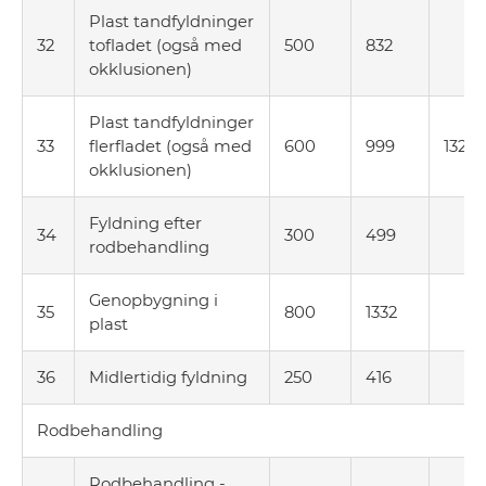
Plast tandfyldninger
32
tofladet (også med
500
832
okklusionen)
Plast tandfyldninger
33
flerfladet (også med
600
999
132
okklusionen)
Fyldning efter
34
300
499
rodbehandling
Genopbygning i
35
800
1332
plast
36
Midlertidig fyldning
250
416
Rodbehandling
Rodbehandling -