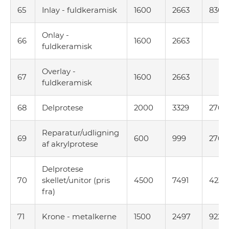
65
Inlay - fuldkeramisk
1600
2663
830
Onlay -
66
1600
2663
fuldkeramisk
Overlay -
67
1600
2663
fuldkeramisk
68
Delprotese
2000
3329
2767
Reparatur/udligning
69
600
999
2767
af akrylprotese
Delprotese
70
skellet/unitor (pris
4500
7491
4235
fra)
71
Krone - metalkerne
1500
2497
922