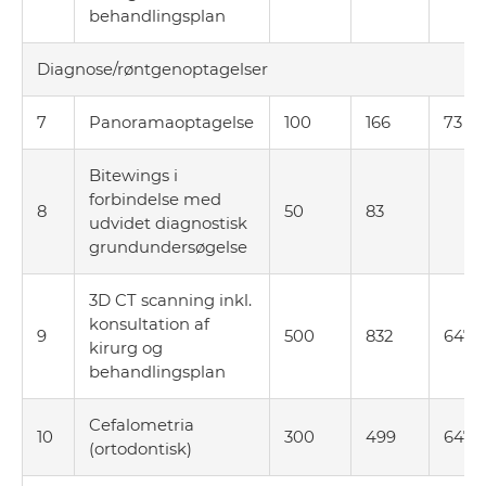
behandlingsplan
Diagnose/røntgenoptagelser
7
Panoramaoptagelse
100
166
73
Bitewings i
forbindelse med
8
50
83
udvidet diagnostisk
grundundersøgelse
3D CT scanning inkl.
konsultation af
9
500
832
647
kirurg og
behandlingsplan
Cefalometria
10
300
499
647
(ortodontisk)