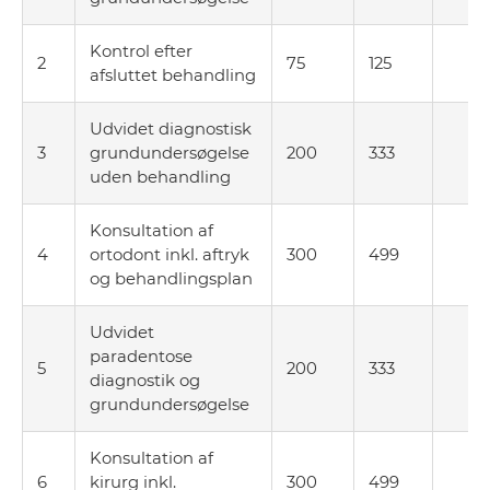
Kontrol efter
2
75
125
afsluttet behandling
Udvidet diagnostisk
3
grundundersøgelse
200
333
uden behandling
Konsultation af
4
ortodont inkl. aftryk
300
499
og behandlingsplan
Udvidet
paradentose
5
200
333
diagnostik og
grundundersøgelse
Konsultation af
6
kirurg inkl.
300
499