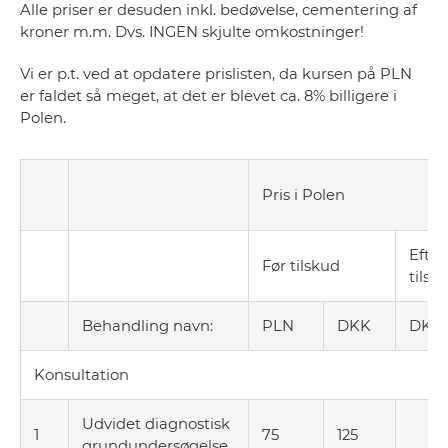
Alle priser er desuden inkl. bedøvelse, cementering af
kroner m.m. Dvs. INGEN skjulte omkostninger!
Vi er p.t. ved at opdatere prislisten, da kursen på PLN
er faldet så meget, at det er blevet ca. 8% billigere i
Polen.
Pris i Polen
Efter
Før tilskud
tilsk
Behandling navn:
PLN
DKK
DKK
Konsultation
Udvidet diagnostisk
1
75
125
grundundersøgelse