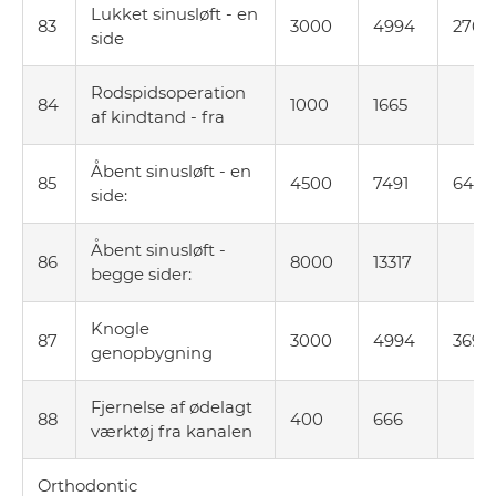
Lukket sinusløft - en
83
3000
4994
2767
side
Rodspidsoperation
84
1000
1665
af kindtand - fra
Åbent sinusløft - en
85
4500
7491
6457
side:
Åbent sinusløft -
86
8000
13317
begge sider:
Knogle
87
3000
4994
3690
genopbygning
Fjernelse af ødelagt
88
400
666
værktøj fra kanalen
Orthodontic