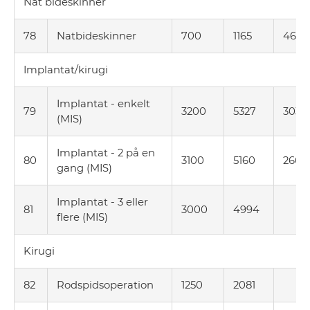
Nat bideskinner
78
Natbideskinner
700
1165
461
Implantat/kirugi
Implantat - enkelt
79
3200
5327
3035
(MIS)
Implantat - 2 på en
80
3100
5160
2666
gang (MIS)
Implantat - 3 eller
81
3000
4994
flere (MIS)
Kirugi
82
Rodspidsoperation
1250
2081