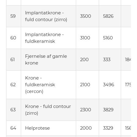
Implantatkrone -
59
3500
5826
fuld contour (zirro)
Implantatkrone -
60
3100
5160
fuldkeramisk
Fjernelse af gamle
61
200
333
184
krone
Krone -
62
fuldkeramisk
2100
3496
1752
(cercon)
Krone - fuld contour
63
2300
3829
(zirro)
64
Helprotese
2000
3329
1567