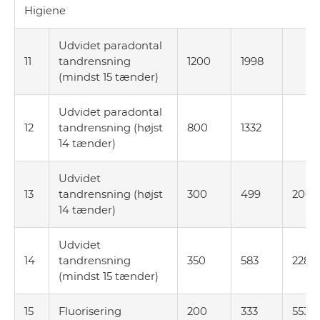
Higiene
Udvidet paradontal
11
tandrensning
1200
1998
(mindst 15 tænder)
Udvidet paradontal
12
tandrensning (højst
800
1332
14 tænder)
Udvidet
13
tandrensning (højst
300
499
200
14 tænder)
Udvidet
14
tandrensning
350
583
228
(mindst 15 tænder)
15
Fluorisering
200
333
553