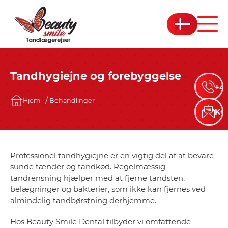
Tandhygiejne og forebyggelse
+45
Hjem
Behandlinger
KO
Professionel tandhygiejne er en vigtig del af at bevare
sunde tænder og tandkød. Regelmæssig
tandrensning hjælper med at fjerne tandsten,
belægninger og bakterier, som ikke kan fjernes ved
almindelig tandbørstning derhjemme.
Hos Beauty Smile Dental tilbyder vi omfattende